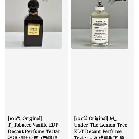
[100% Original]
[100% Original] M_
T_Tobacco Vanille EDP
Under The Lemon Tree
Decant Perfume Tester
EDT Decant Perfume
福特 烟叶香草（韵度烟
Tester - 在柠檬树下 淡