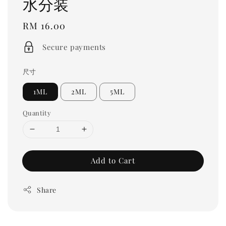
水分装
Regular
RM 16.00
price
Secure payments
尺寸
1ML
2ML
5ML
Quantity
Add to Cart
Share