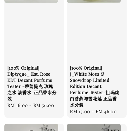
[100% Original]
[100% Original]
Diptyque_ Eau Rose
J_White Moss &
EDT Decant Perfume
Snowdrop Limited
Tester -蒂普提克 玫瑰
Edition Decant
之水 淡香水-正品香水分
Perfume Tester-祖玛珑
装
白苔藓与雪花莲 正品香
水分装
Regular
RM 16.00
-
RM 56.00
Regular
RM 15.00
-
RM 46.00
price
price